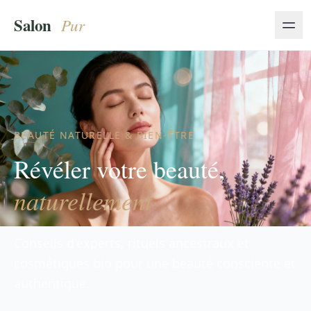
BEAUTÉ NATURELLE & BIEN-ÊTRE
Révéler votre beauté,
naturellement
Conseils d'experts, rituels ancestraux et
cosmétiques bio pour une beauté consciente et
authentique.