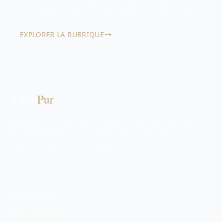
leurs promesses, de la production à votre peau.
EXPLORER LA RUBRIQUE
Salon
Pur
Magazine en ligne dédié à la beauté naturelle, au bien-
être holistique et aux cosmétiques bio. Conseils
d'experts, tendances et inspiration.
RUBRIQUES
Beauté Naturelle
Bien-être & Santé