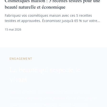
Cosmétiques maison : 5 recettes testées pour une
beauté naturelle et économique
Fabriquez vos cosmétiques maison avec ces 5 recettes
testées et approuvées. Économisez jusqu'à 65 % sur votre
budget beauté tout en maîtrisant les ingrédients.
15 mai 2026
ENGAGEMENT
La beauté qui respecte le
vivant
Labels certifiés, compositions transparentes,
formulations sans compromis. Nous décryptons
pour vous les cosmétiques bio qui tiennent