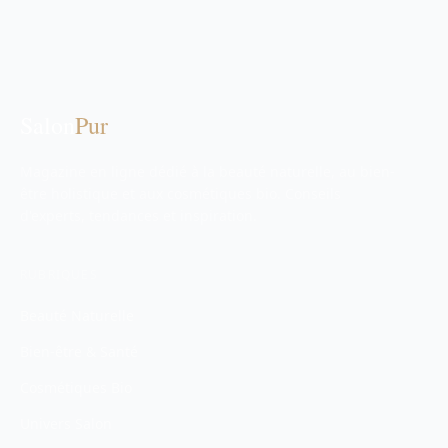
Salon
Pur
Magazine en ligne dédié à la beauté naturelle, au bien-
être holistique et aux cosmétiques bio. Conseils
d'experts, tendances et inspiration.
RUBRIQUES
Beauté Naturelle
Bien-être & Santé
Cosmétiques Bio
Univers Salon