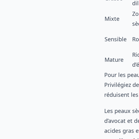
di
Zo
Mixte
sè
Sensible
Ro
Ri
Mature
d’
Pour les peau
Privilégiez d
réduisent le
Les peaux sè
d’avocat et d
acides gras e