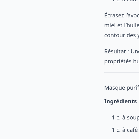
Écrasez l’avo
miel et l’hui
contour des y
Résultat : Un
propriétés h
Masque purifi
Ingrédients
1 c. à soup
1 c. à café