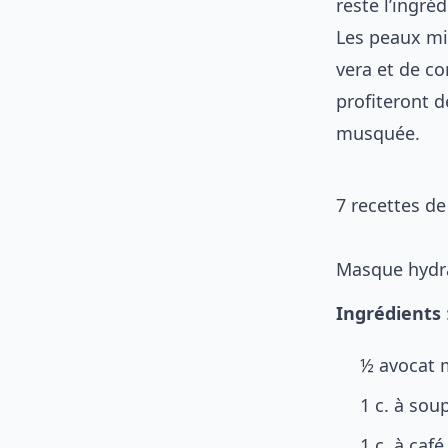
reste l’ingré
Les peaux mix
vera et de co
profiteront d
musquée.
7 recettes d
Masque hydra
Ingrédients
½ avocat 
1 c. à sou
1 c. à café