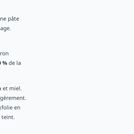
une pâte
sage.
tron
0 %
de la
 et miel.
légèrement.
xfolie en
 teint.