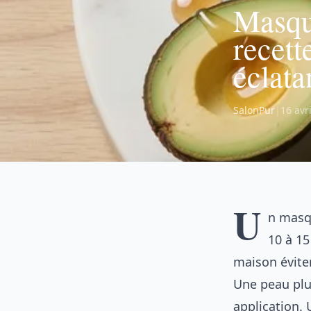
Masque
recett
éclata
SalonPur
|
16 avr
U
n masqu
10 à 15
maison éviten
Une peau plu
application.