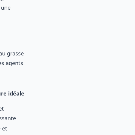
 une
eau grasse
des agents
re idéale
et
ssante
 et