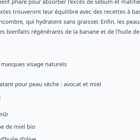
dient phare pour absorber l’excès de sébum et matifie
tes trouveront leur équilibre avec des recettes à ba
ncombre, qui hydratent sans graisser. Enfin, les pea
es bienfaits régénérants de la banane et de l’huile de
e masques visage naturels
tant pour peau sèche : avocat et miel
:
mûr
pe de miel bio
 d’huile d’olive