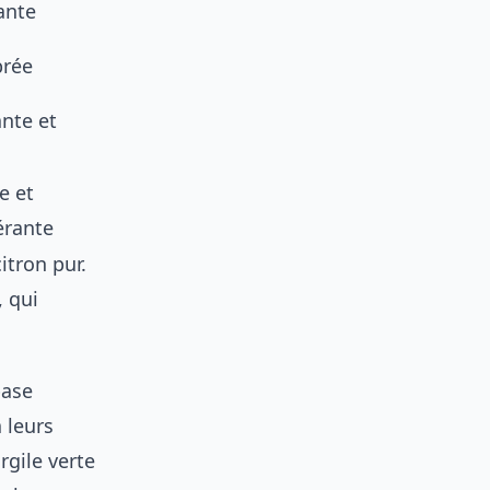
ante
brée
nte et
e et
érante
itron pur.
, qui
base
 leurs
rgile verte