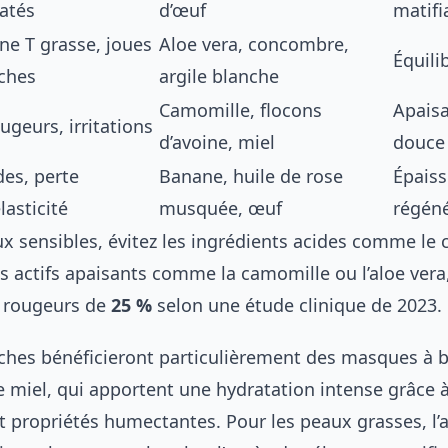
latés
d’œuf
matifi
ne T grasse, joues
Aloe vera, concombre,
Équili
ches
argile blanche
Camomille, flocons
Apaisa
ugeurs, irritations
d’avoine, miel
douce
des, perte
Banane, huile de rose
Épaiss
élasticité
musquée, œuf
régén
x sensibles, évitez les ingrédients acides comme le c
es actifs apaisants comme la camomille ou l’aloe vera
s rougeurs de
25 %
selon une étude clinique de 2023.
ches bénéficieront particulièrement des masques à 
e miel, qui apportent une hydratation intense grâce à
t propriétés humectantes. Pour les peaux grasses, l’a