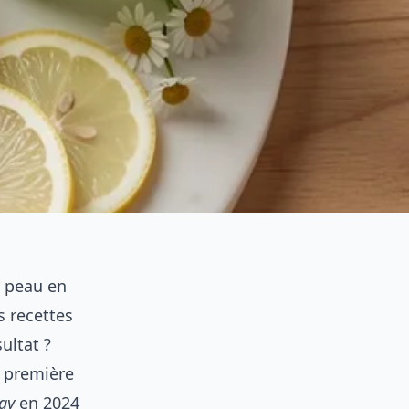
a peau en
s recettes
ultat ?
a première
gy
en 2024