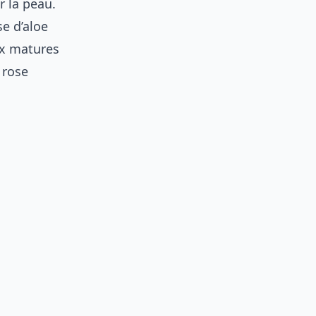
r la peau.
se d’aloe
ux matures
 rose