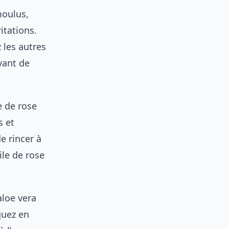
moulus,
itations.
 les autres
vant de
 de rose
s et
e rincer à
ile de rose
loe vera
quez en