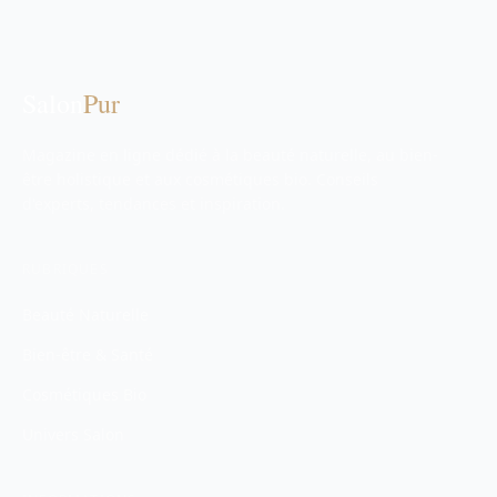
Salon
Pur
Magazine en ligne dédié à la beauté naturelle, au bien-
être holistique et aux cosmétiques bio. Conseils
d'experts, tendances et inspiration.
RUBRIQUES
Beauté Naturelle
Bien-être & Santé
Cosmétiques Bio
Univers Salon