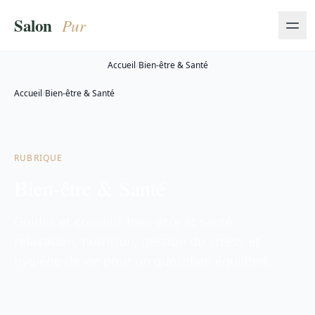
Accueil
/
Bien-être & Santé
Accueil
/
Bien-être & Santé
RUBRIQUE
Bien-être & Santé
Guides et conseils bien-être et santé :
relaxation, nutrition, gestion du stress et
hygiène de vie pour un quotidien équilibré.