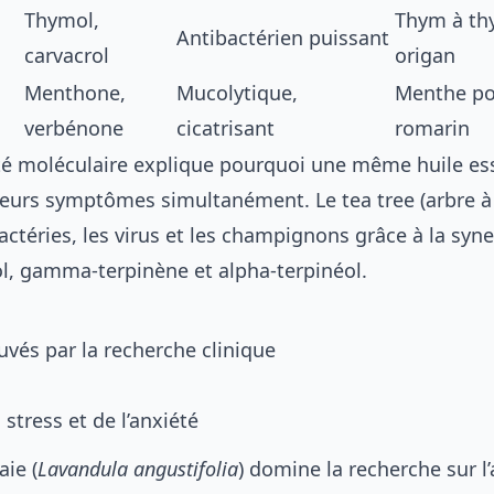
Thymol,
Thym à th
Antibactérien puissant
carvacrol
origan
Menthone,
Mucolytique,
Menthe po
verbénone
cicatrisant
romarin
ité moléculaire explique pourquoi une même huile ess
sieurs symptômes simultanément. Le tea tree (arbre à
ctéries, les virus et les champignons grâce à la syne
ol, gamma-terpinène et alpha-terpinéol.
uvés par la recherche clinique
stress et de l’anxiété
aie (
Lavandula angustifolia
) domine la recherche sur l’