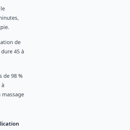
 le
minutes,
pie.
ation de
 dure 45 à
us de 98 %
 à
en massage
lication