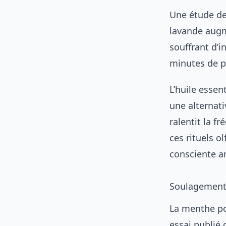
Une étude de
lavande augm
souffrant d’
minutes de p
L’huile essen
une alternati
ralentit la f
ces rituels o
consciente
am
Soulagement
La menthe po
essai publié 