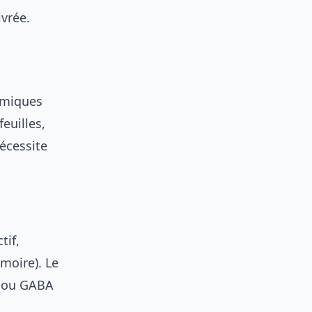
vrée.
imiques
feuilles,
nécessite
tif,
moire). Le
e ou GABA