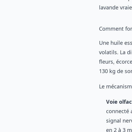
lavande vraie
Comment fonc
Une huile es
volatils. La d
fleurs, écorc
130 kg de so
Le mécanisme
Voie olfac
connecté 
signal ne
en 2 à 3 m