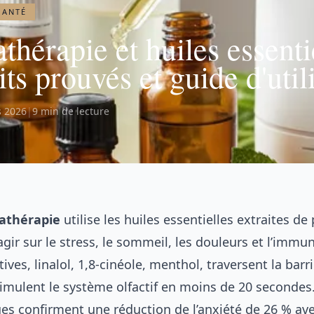
SANTÉ
hérapie et huiles essentie
its prouvés et guide d'util
s 2026
|
9 min de lecture
athérapie
utilise les huiles essentielles extraites de
gir sur le stress, le sommeil, les douleurs et l’immun
ives, linalol, 1,8-cinéole, menthol, traversent la barr
timulent le système olfactif en moins de 20 secondes
ues confirment une réduction de l’anxiété de 26 % ave