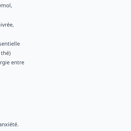
ymol,
ivrée,
entielle
 thé)
rgie entre
anxiété.