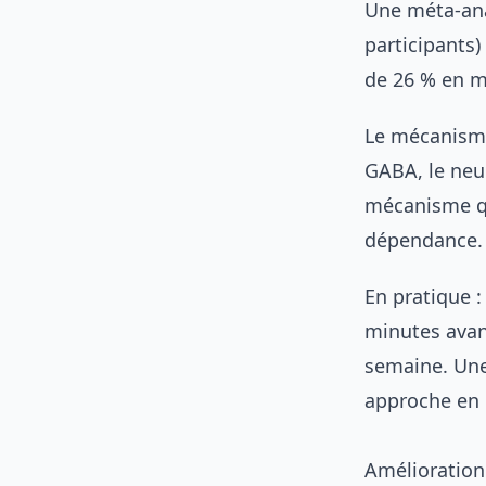
Une méta-ana
participants)
de 26 % en m
Le mécanisme :
GABA, le neu
mécanisme qu
dépendance.
En pratique :
minutes avant
semaine. Un
approche en c
Amélioratio