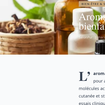
BIEN-ÊTRE & 
Aromat
bienfa
SalonPur
|
3 mar
L’
arom
pour a
molécules act
cutanée et s
essais cliniq