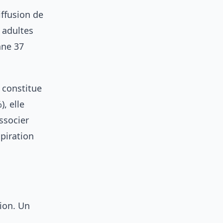
ffusion de
 adultes
nne 37
) constitue
, elle
ssocier
piration
sion. Un