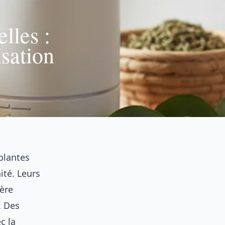
lles :
isation
 plantes
ité. Leurs
ière
. Des
c la