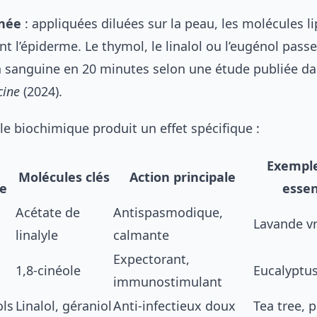
anée
: appliquées diluées sur la peau, les molécules l
nt l’épiderme. Le thymol, le linalol ou l’eugénol pass
on sanguine en 20 minutes selon une étude publiée d
cine
(2024).
e biochimique produit un effet spécifique :
Exemple
Molécules clés
Action principale
e
essen
Acétate de
Antispasmodique,
Lavande vr
linalyle
calmante
Expectorant,
1,8-cinéole
Eucalyptus
immunostimulant
ls
Linalol, géraniol
Anti-infectieux doux
Tea tree, 