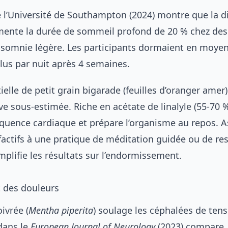
 l’Université de Southampton (2024) montre que la di
ente la durée de sommeil profond de 20 % chez des
insomnie légère. Les participants dormaient en moye
lus par nuit après 4 semaines.
tielle de petit grain bigarade (feuilles d’oranger amer
ve sous-estimée. Riche en acétate de linalyle (55-70 %)
réquence cardiaque et prépare l’organisme au repos. A
lfactifs à une pratique de
méditation guidée ou de res
plifie les résultats sur l’endormissement.
 des douleurs
ivrée (
Mentha piperita
) soulage les céphalées de ten
dans le
European Journal of Neurology
(2023) compare