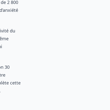
 de 2 800
d’anxiété
ivité du
même
i
on 30
ère
ète cette
.