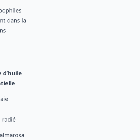
ipophiles
ent dans la
ans
 d’huile
tielle
aie
 radié
palmarosa