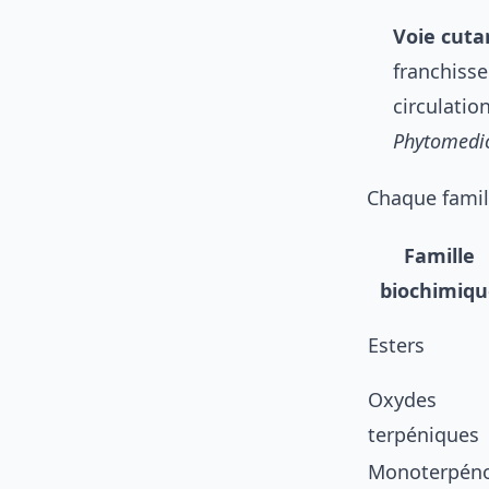
Voie cut
franchisse
circulati
Phytomedi
Chaque famill
Famille
biochimiqu
Esters
Oxydes
terpéniques
Monoterpéno