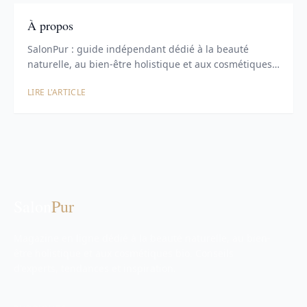
À propos
SalonPur : guide indépendant dédié à la beauté
naturelle, au bien-être holistique et aux cosmétiques
…
LIRE L'ARTICLE
Salon
Pur
Magazine en ligne dédié à la beauté naturelle, au bien-
être holistique et aux cosmétiques bio. Conseils
d'experts, tendances et inspiration.