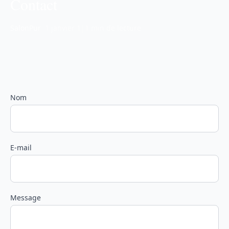
Contact
SalonPur
|
1 janvier 1
|
1 min de lecture
Nom
E-mail
Message