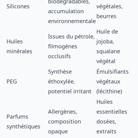
biodégradables,
Silicones
végétales,
accumulation
beurres
environnementale
Huile de
Issues du pétrole,
Huiles
jojoba,
filmogènes
minérales
squalane
occlusifs
végétal
Synthèse
Émulsifiants
PEG
éthoxylée,
végétaux
potentiel irritant
(lécithine)
Huiles
Allergènes,
essentielles
Parfums
composition
dosées,
synthétiques
opaque
extraits