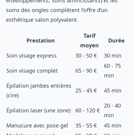
enveloppements, soins amincissants) et les
soins des ongles complètent l’offre d’un
esthétique salon polyvalent.
Tarif
Prestation
Durée
moyen
Soin visage express
30 - 50 €
30 min
60 - 75
Soin visage complet
65 - 90 €
min
Épilation jambes entières
25 - 45 €
45 min
(cire)
20 - 40
Épilation laser (une zone)
60 - 120 €
min
Manucure avec pose gel
35 - 55 €
45 min