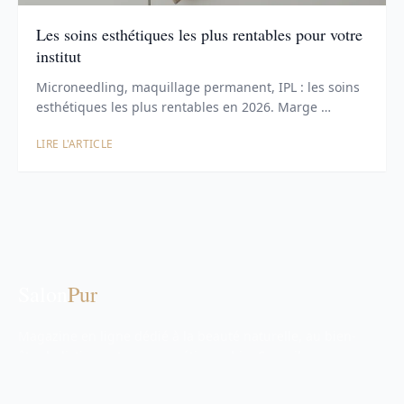
Les soins esthétiques les plus rentables pour votre
institut
Microneedling, maquillage permanent, IPL : les soins
esthétiques les plus rentables en 2026. Marge …
LIRE L'ARTICLE
Salon
Pur
Magazine en ligne dédié à la beauté naturelle, au bien-
être holistique et aux cosmétiques bio. Conseils
d'experts, tendances et inspiration.