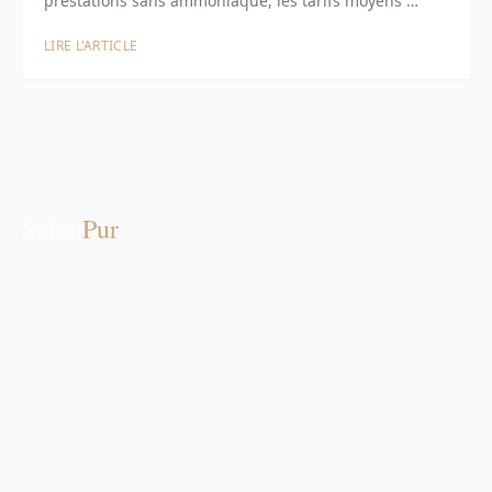
prestations sans ammoniaque, les tarifs moyens …
LIRE L'ARTICLE
Salon
Pur
Magazine en ligne dédié à la beauté naturelle, au bien-
être holistique et aux cosmétiques bio. Conseils
d'experts, tendances et inspiration.
RUBRIQUES
Beauté Naturelle
Bien-être & Santé