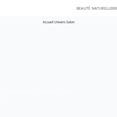
BEAUTÉ NATURELLE
BI
Accueil
/
Univers Salon
els de la beauté : tendances salon,
eur.