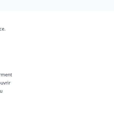
ce.
orment
uvrir
du