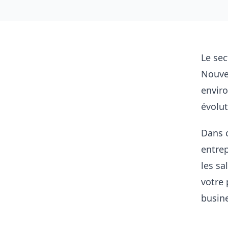
Le se
Nouve
enviro
évolut
Dans c
entrep
les sa
votre 
busin