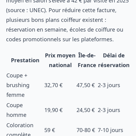
moyen en salon s’élève à 42 € par visite en 2025
(source : UNEC). Pour réduire cette facture,
plusieurs
bons plans coiffeur
existent :
réservation en semaine, écoles de coiffure ou
codes promotionnels sur les plateformes.
Prix moyen
Île-de-
Délai de
Prestation
national
France
réservation
Coupe +
brushing
32,70 €
47,50 €
2-3 jours
femme
Coupe
19,90 €
24,50 €
2-3 jours
homme
Coloration
59 €
70-80 €
7-10 jours
complète