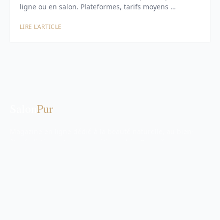
ligne ou en salon. Plateformes, tarifs moyens …
LIRE L'ARTICLE
Salon
Pur
Magazine en ligne dédié à la beauté naturelle, au bien-
être holistique et aux cosmétiques bio. Conseils
d'experts, tendances et inspiration.
RUBRIQUES
Beauté Naturelle
Bien-être & Santé