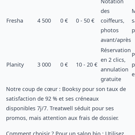
Notation
des
M
Fresha
4 500
0 €
0 - 50 €
coiffeurs,
s
photos
p
avant/après
Réservation
P
en 2 clics,
Planity
3 000
0 €
10 - 20 €
p
annulation
e
gratuite
Notre coup de cœur : Booksy pour son taux de
satisfaction de 92 % et ses créneaux
disponibles 7j/7. Treatwell séduit pour ses
promos, mais attention aux frais de dossier.
Comment choisir ? Pour un salon bio : Utilisez