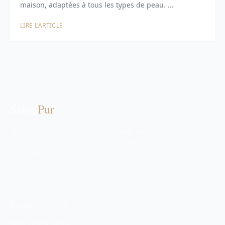
maison, adaptées à tous les types de peau. …
LIRE L'ARTICLE
Salon
Pur
Magazine en ligne dédié à la beauté naturelle, au bien-
être holistique et aux cosmétiques bio. Conseils
d'experts, tendances et inspiration.
RUBRIQUES
Beauté Naturelle
Bien-être & Santé