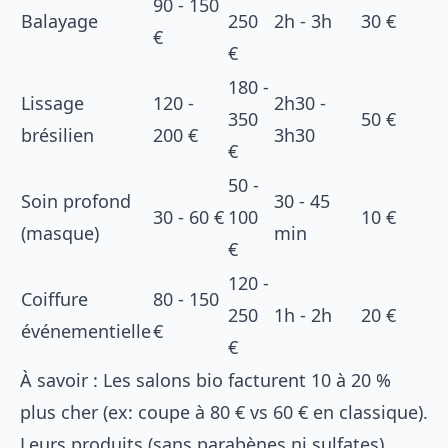
90 - 150
Balayage
250
2h - 3h
30 €
€
€
180 -
Lissage
120 -
2h30 -
350
50 €
brésilien
200 €
3h30
€
50 -
Soin profond
30 - 45
30 - 60 €
100
10 €
(masque)
min
€
120 -
Coiffure
80 - 150
250
1h - 2h
20 €
événementielle
€
€
À savoir : Les salons bio facturent 10 à 20 %
plus cher (ex: coupe à 80 € vs 60 € en classique).
Leurs produits (sans parabènes ni sulfates)