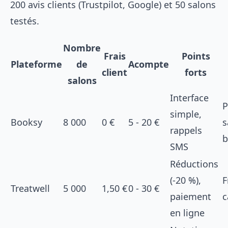
200 avis clients (Trustpilot, Google) et 50 salons
testés.
Nombre
Frais
Points
Plateforme
de
Acompte
client
forts
salons
Interface
P
simple,
Booksy
8 000
0 €
5 - 20 €
s
rappels
b
SMS
Réductions
(-20 %),
F
Treatwell
5 000
1,50 €
0 - 30 €
paiement
c
en ligne