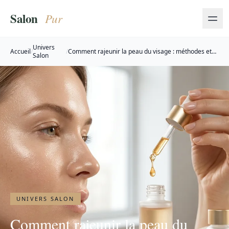
Univers
Accueil
/
/
Comment rajeunir la peau du visage : méthodes et
Salon
traitements
UNIVERS SALON
Comment rajeunir la peau du