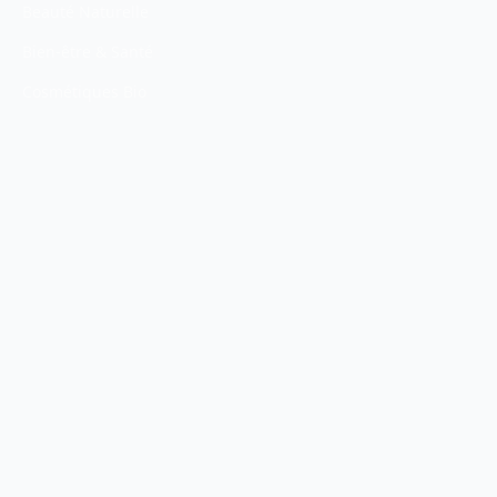
Beauté Naturelle
Bien-être & Santé
Cosmétiques Bio
Univers Salon
INFORMATIONS
À propos
Contact
Mentions légales
CONTACT
contact@salonpur.com