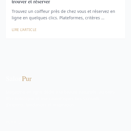
trouver et réserver
Trouvez un coiffeur près de chez vous et réservez en
ligne en quelques clics. Plateformes, critères …
LIRE L'ARTICLE
Salon
Pur
Magazine en ligne dédié à la beauté naturelle, au bien-
être holistique et aux cosmétiques bio. Conseils
d'experts, tendances et inspiration.
RUBRIQUES