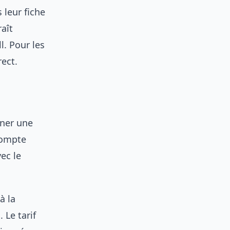
 leur fiche
aît
l. Pour les
rect.
igner une
compte
ec le
à la
 Le tarif