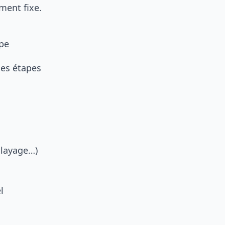
ment fixe.
ape
les étapes
alayage…)
l