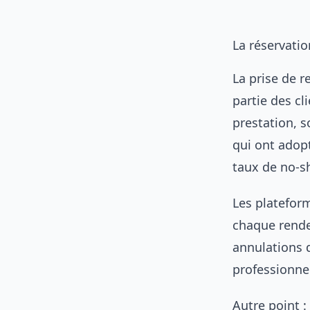
La réservatio
La prise de 
partie des cl
prestation, s
qui ont adop
taux de no-s
Les platefor
chaque rende
annulations 
professionnel
Autre point :