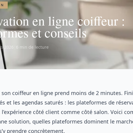
ON
ation en ligne coiffeur :
ormes et conseils
rs 2026
|
6 min de lecture
 son coiffeur en ligne prend moins de 2 minutes. Fini
 et les agendas saturés : les plateformes de réserv
 l’expérience côté client comme côté salon. Voici c
onne solution, quelles plateformes dominent le march
’y prendre concrètement.