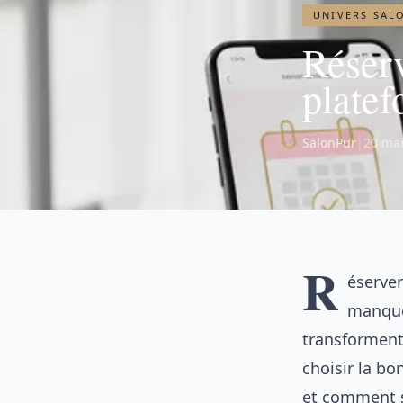
UNIVERS SAL
Réserv
platef
SalonPur
|
20 ma
R
éserver
manqués
transforment
choisir la b
et comment s