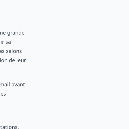
une grande
ir sa
Les salons
on de leur
mail avant
les
tations.