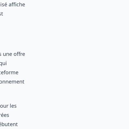
isé affiche
st
s une offre
qui
ateforme
abonnement
our les
rées
débutent