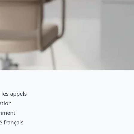
 les appels
ation
omment
é français