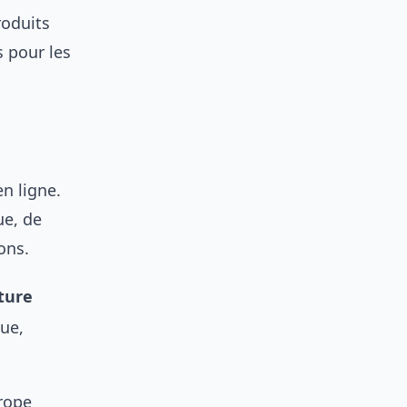
roduits
s pour les
en ligne.
ue, de
ons.
ture
que,
rope