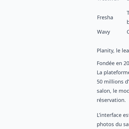
Fresha
Wavy
Planity, le le
Fondée en 201
La plateforme
50 millions d
salon, le mo
réservation.
L’interface e
photos du sal