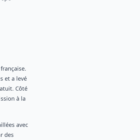
française.
 et a levé
atuit. Côté
sion à la
illées avec
ar des